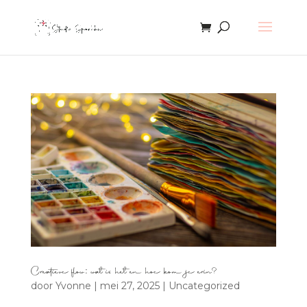
Creatieve flow: wat is het en hoe kom je erin?
door
Yvonne
|
mei 27, 2025
|
Uncategorized